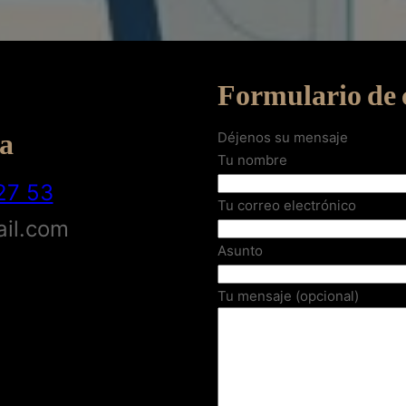
Formulario de 
a
Déjenos su mensaje
Tu nombre
27 53
Tu correo electrónico
ail.com
Asunto
Tu mensaje (opcional)